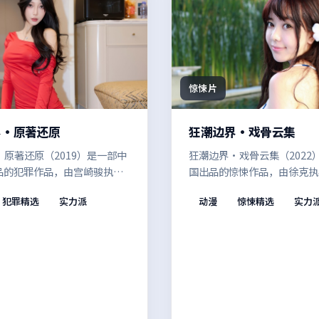
惊悚片
界·原著还原
狂潮边界·戏骨云集
原著还原（2019）是一部中
狂潮边界·戏骨云集（2022
品的犯罪作品，由宫崎骏执
国出品的惊悚作品，由徐克执
尘封的旧案被重新翻开，配乐
与信念在极限情境中受到拷问
犯罪精选
实力派
动漫
惊悚精选
实力
度相互呼应，强化了关键转折
言克制而富有张力，情绪在留
。值得在安静的环境里一口气
累积。适合喜欢强情节与人物
众。