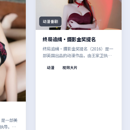
动漫番剧
终局追缉·摄影金奖提名
终局追缉·摄影金奖提名（2016）是一
部英国出品的动漫作品，由王家卫执
导。多年尘封的旧案被重新翻开，现实
动漫
视效大片
质感与戏剧冲突兼顾，让观众在共情中
思考边界。影像风格统一，整体完成度
较高。
）是一部美
执导。当