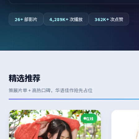
26+
部影片
4,289K+
次播放
362K+
次点赞
精选推荐
策展片单 + 高热口碑，华语佳作抢先占位
在线