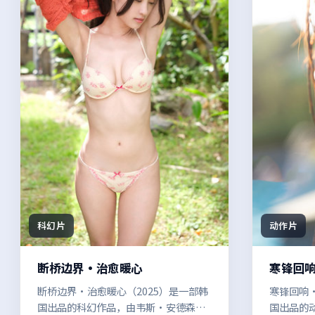
科幻片
动作片
断桥边界·治愈暖心
寒锋回
断桥边界·治愈暖心（2025）是一部韩
寒锋回响·
国出品的科幻作品，由韦斯·安德森执
国出品的