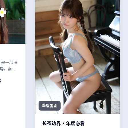
）是一部法
导。亲情
，镜头语
派
白中慢慢
弧光的观
动漫番剧
长夜边界·年度必看