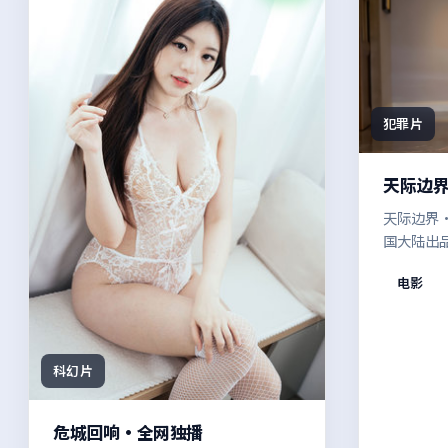
犯罪片
天际边
天际边界·
国大陆出
导。多年
电影
与场面调
的冲击力
看完。
科幻片
危城回响·全网独播