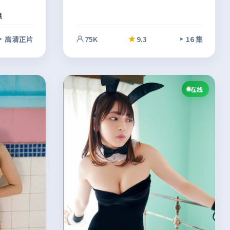
言克制而
派
累积。影
。
高清正片
75K
9.3
16 集
在线