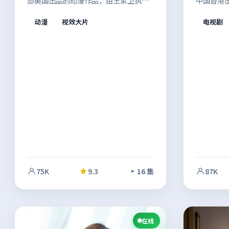
部英国出品的动漫作品，由王家卫执
中国香港
导。多年尘封的旧案被重新翻开，现实
导。两个
动漫
视效大片
电视剧
质感与戏剧冲突兼顾，让观众在共情中
索并行推
思考边界。影像风格统一，整体完成度
收束。影
较高。
高。
75K
9.3
16 集
87K
在线