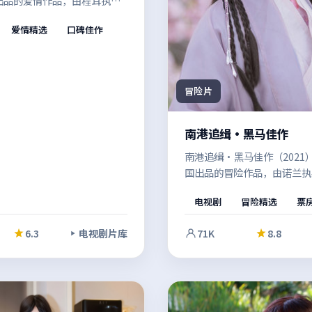
出品的爱情作品，由程耳执
世界的规则发生碰撞，多条线
爱情精选
口碑佳作
进，最终在令人屏息的高潮中
像风格统一，整体完成度较
冒险片
南港追缉·黑马佳作
南港追缉·黑马佳作（2021
国出品的冒险作品，由诺兰执
被时间冲淡的记忆再度浮现，
电视剧
冒险精选
票
并行推进，最终在令人屏息的
束。影像风格统一，整体完成
6.3
电视剧片库
71K
8.8