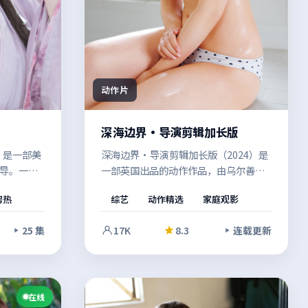
动作片
深海边界·导演剪辑加长版
）是一部美
深海边界·导演剪辑加长版（2024）是
导。一段
一部英国出品的动作作品，由乌尔善执
多条线索
导。在偏见与误解的夹缝中，在悬疑外
房热
综艺
动作精选
家庭观影
高潮中收
壳之下，探讨的是信任、救赎与自我认
度较高。
同。值得在安静的环境里一口气看完。
25 集
17K
8.3
连载更新
在线