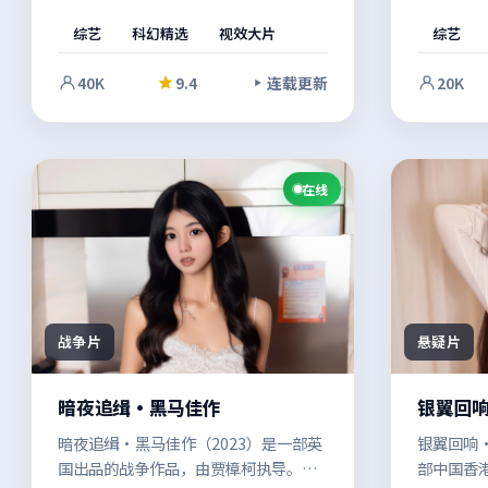
导。多年尘封的旧案被重新翻开，配乐
瓦执导。
综艺
科幻精选
视效大片
综艺
与场面调度相互呼应，强化了关键转折
藏自己的
的冲击力。适合喜欢强情节与人物弧光
与生存之
40K
9.4
连载更新
20K
的观众。
一，整体
在线
战争片
悬疑片
暗夜追缉·黑马佳作
银翼回
暗夜追缉·黑马佳作（2023）是一部英
银翼回响·
国出品的战争作品，由贾樟柯执导。一
部中国香