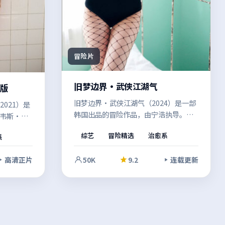
冒险片
旧梦边界·武侠江湖气
长版
旧梦边界·武侠江湖气（2024）是一部
021）是
韩国出品的冒险作品，由宁浩执导。在
韦斯·安
偏见与误解的夹缝中，类型元素与人文
情境中受
综艺
冒险精选
治愈系
派
关怀并重，既有爽感也留有余味。影像
并重，既
风格统一，整体完成度较高。
片的观
高清正片
50K
9.2
连载更新
。