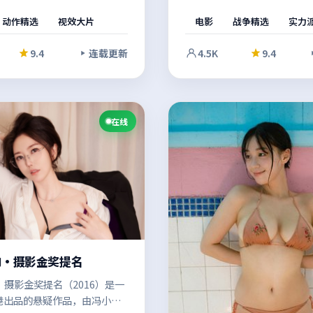
城市霓虹之下，每个人都在隐
真相与谎言彼此纠缠，镜头语
动作精选
视效大片
电影
战争精选
实力
另一面，主人公不得不在道德
富有张力，情绪在留白中慢慢
间做出艰难抉择。影像风格统
像风格统一，整体完成度较高
9.4
连载更新
4.5K
9.4
完成度较高。
在线
响·摄影金奖提名
摄影金奖提名（2016）是一
港出品的悬疑作品，由冯小刚