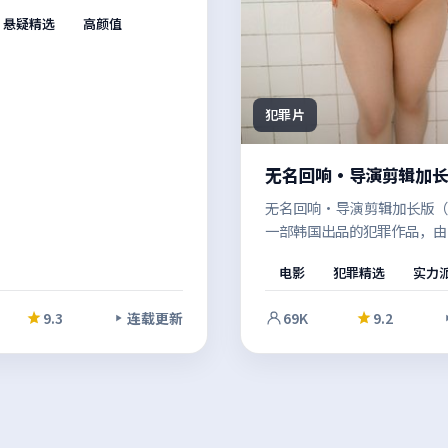
年尘封的旧案被重新翻开，配
悬疑精选
高颜值
调度相互呼应，强化了关键转
力。影像风格统一，整体完成
犯罪片
无名回响·导演剪辑加
无名回响·导演剪辑加长版（2
一部韩国出品的犯罪作品，由
德森执导。亲情与信念在极限
电影
犯罪精选
实力
到拷问，类型元素与人文关怀
有爽感也留有余味。既有商业
9.3
连载更新
69K
9.2
感，也保留了作者表达的空间