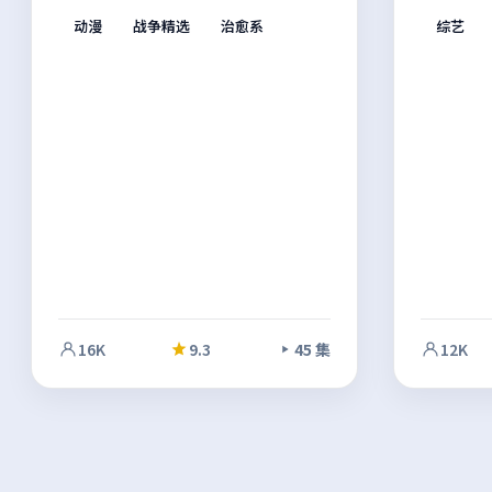
场突如其来的变故打破了平静的日常，
执导。多
动漫
战争精选
治愈系
综艺
群像之间的张力不断升级，推动故事走
乐与场面
向意料之外的方向。影像风格统一，整
折的冲击
体完成度较高。
度较高。
16K
9.3
45 集
12K