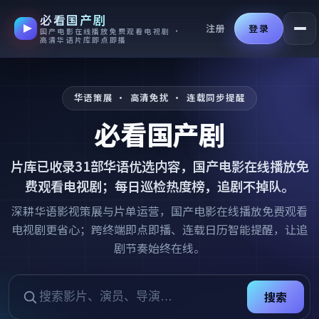
必看国产剧
跳过导航，进入正文
注册
登录
国产电影在线播放免费观看电视剧 ·
高清华语片库即点即播
华语策展 · 高清免扰 · 连载同步提醒
必看国产剧
片库已收录
31
部华语优选内容，
国产电影在线播放免
费观看电视剧
；每日巡检热度榜，追剧不掉队。
深耕华语影视策展与片单运营，国产电影在线播放免费观看
电视剧更省心；跨终端即点即播、连载日历智能提醒，让追
剧节奏始终在线。
搜索