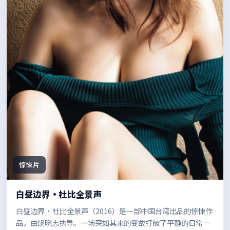
惊悚片
白昼边界·杜比全景声
白昼边界·杜比全景声（2016）是一部中国台湾出品的惊悚作
品，由饶晓志执导。一场突如其来的变故打破了平静的日常，