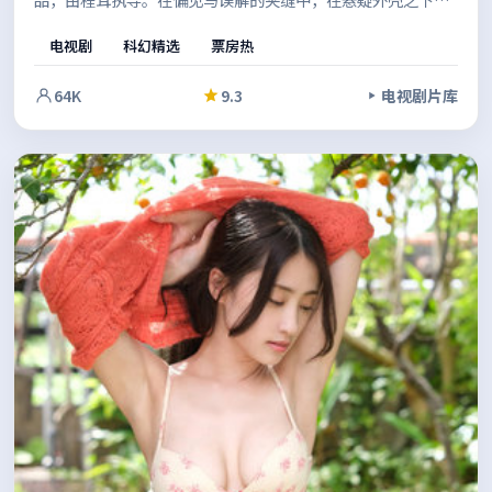
探讨的是信任、救赎与自我认同。适合喜欢强情节与人物弧光
电视剧
科幻精选
票房热
的观众。
64K
9.3
电视剧片库