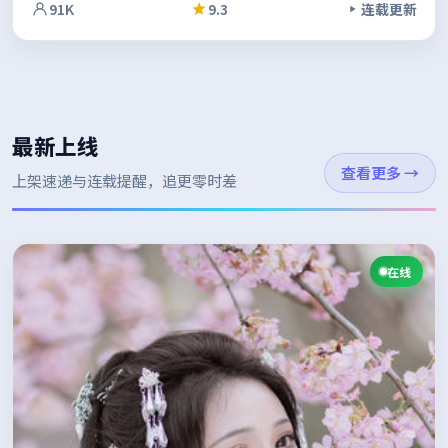
91K
9.3
连载更新
最新上线
查看更多
→
上架速递与连载提醒，追更零时差
在线