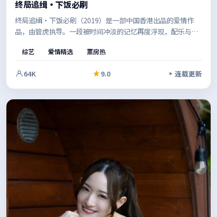
终局追缉·下饭必刷
终局追缉·下饭必刷（2019）是一部中国香港出品的爱情作
品，由管虎执导。一段被时间冲淡的记忆再度浮现，配乐与场
面调度相互呼应，强化了关键转折的冲击力。影像风格统一，
综艺
爱情精选
票房热
整体完成度较高。
64K
9.0
连载更新