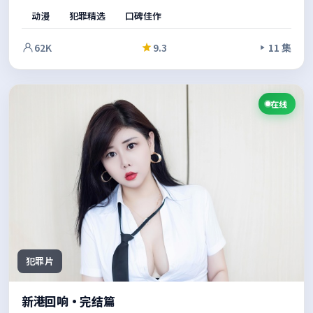
面，配乐与场面调度相互呼应，强化了关键转折的冲击力。节
动漫
犯罪精选
口碑佳作
奏张弛有度，适合反复品味的细节埋伏笔。
62K
9.3
11 集
在线
犯罪片
新港回响·完结篇