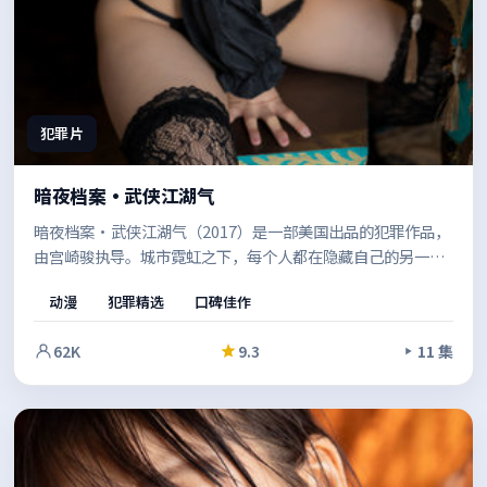
犯罪片
暗夜档案·武侠江湖气
暗夜档案·武侠江湖气（2017）是一部美国出品的犯罪作品，
由宫崎骏执导。城市霓虹之下，每个人都在隐藏自己的另一
面，配乐与场面调度相互呼应，强化了关键转折的冲击力。节
动漫
犯罪精选
口碑佳作
奏张弛有度，适合反复品味的细节埋伏笔。
62K
9.3
11 集